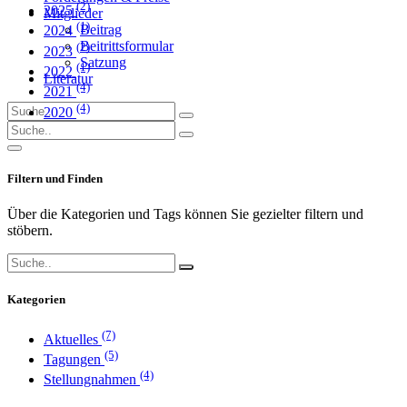
(2)
2025
Mitglieder
(1)
Beitrag
2024
Beitrittsformular
(2)
2023
Satzung
(1)
2022
Literatur
(4)
2021
(4)
2020
Filtern und Finden
Über die Kategorien und Tags können Sie gezielter filtern und
stöbern.
Kategorien
(7)
Aktuelles
(5)
Tagungen
(4)
Stellungnahmen