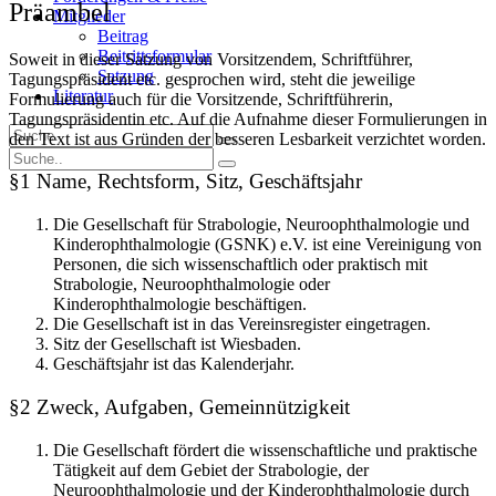
Präambel
Mitglieder
Beitrag
Beitrittsformular
Soweit in dieser Satzung von Vorsitzendem, Schriftführer,
Satzung
Tagungspräsident etc. gesprochen wird, steht die jeweilige
Literatur
Formulierung auch für die Vorsitzende, Schriftführerin,
Tagungspräsidentin etc. Auf die Aufnahme dieser Formulierungen in
den Text ist aus Gründen der besseren Lesbarkeit verzichtet worden.
§1 Name, Rechtsform, Sitz, Geschäftsjahr
Die Gesellschaft für Strabologie, Neuroophthalmologie und
Kinderophthalmologie (GSNK) e.V. ist eine Vereinigung von
Personen, die sich wissenschaftlich oder praktisch mit
Strabologie, Neuroophthalmologie oder
Kinderophthalmologie beschäftigen.
Die Gesellschaft ist in das Vereinsregister eingetragen.
Sitz der Gesellschaft ist Wiesbaden.
Geschäftsjahr ist das Kalenderjahr.
§2 Zweck, Aufgaben, Gemeinnützigkeit
Die Gesellschaft fördert die wissenschaftliche und praktische
Tätigkeit auf dem Gebiet der Strabologie, der
Neuroophthalmologie und der Kinderophthalmologie durch