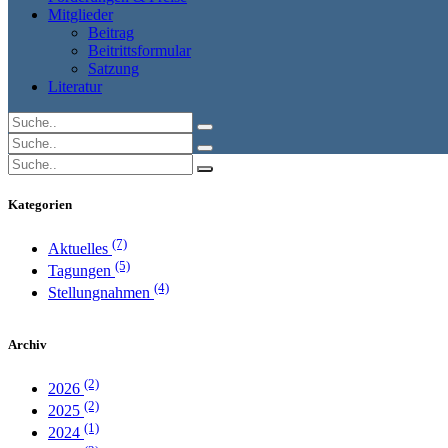
Mitglieder
Beitrag
Beitrittsformular
Satzung
Literatur
Kategorien
(7)
Aktuelles
(5)
Tagungen
(4)
Stellungnahmen
Archiv
(2)
2026
(2)
2025
(1)
2024