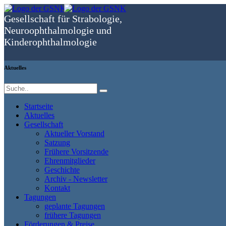
Gesellschaft für Strabologie,
Neuro­ophthal­mologie und
Kinder­ophthal­mologie
Aktuelles
Startseite
Aktuelles
Gesellschaft
Aktueller Vorstand
Satzung
Frühere Vorsitzende
Ehrenmitglieder
Geschichte
Archiv - Newsletter
Kontakt
Tagungen
geplante Tagungen
frühere Tagungen
Förderungen & Preise