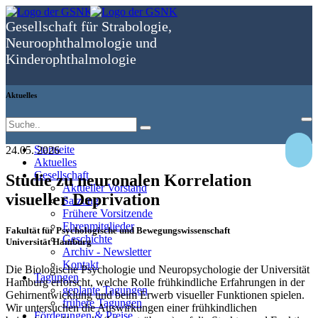
Gesellschaft für Strabologie,
Neuro­ophthal­mologie und
Kinder­ophthal­mologie
Aktuelles
Startseite
24.05.
2026
Aktuelles
Gesellschaft
Studie zu neuronalen Korrelation
Aktueller Vorstand
visueller Deprivation
Satzung
Frühere Vorsitzende
Ehrenmitglieder
Fakultät für Psychologische und Bewegungswissenschaft
Geschichte
Universität Hamburg
Archiv - Newsletter
Kontakt
Die Biologische Psychologie und Neuropsychologie der Universität
Tagungen
Hamburg erforscht, welche Rolle frühkindliche Erfahrungen in der
geplante Tagungen
Gehirnentwicklung und beim Erwerb visueller Funktionen spielen.
frühere Tagungen
Wir untersuchen die Auswirkungen einer frühkindlichen
Förderungen & Preise