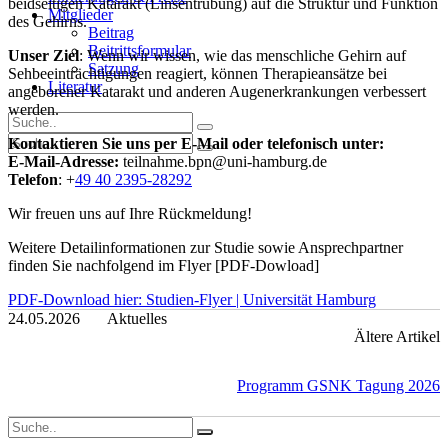
beidseitigen Katarakt (Linsentrübung) auf die Struktur und Funktion
Mitglieder
des Gehirns.
Beitrag
Beitrittsformular
Unser Ziel
: Wenn wir wissen, wie das menschliche Gehirn auf
Satzung
Sehbeeinträchtigungen reagiert, können Therapieansätze bei
Literatur
angeborener Katarakt und anderen Augenerkrankungen verbessert
werden.
Kontaktieren Sie uns per E‐Mail oder telefonisch unter:
E-Mail-Adresse:
teilnahme.bpn@uni‐hamburg.de
Telefon
: +
49 40 2395‐28292
Wir freuen uns auf Ihre Rückmeldung!
Weitere Detailinformationen zur Studie sowie Ansprechpartner
finden Sie nachfolgend im Flyer [PDF-Dowload]
PDF-Download hier: Studien-Flyer | Universität Hamburg
24.05.2026
Aktuelles
Ältere Artikel
Programm GSNK Tagung 2026