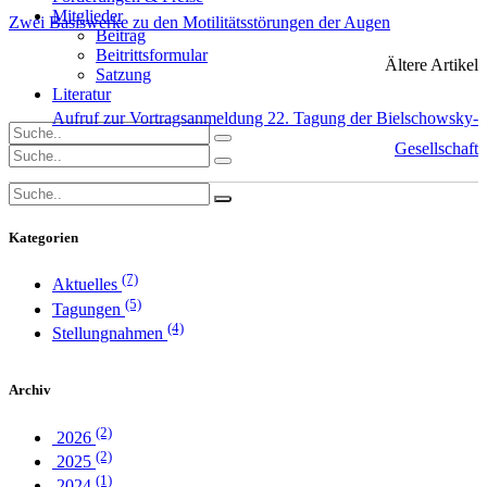
Mitglieder
Zwei Basiswerke zu den Motilitätsstörungen der Augen
Beitrag
Beitrittsformular
Ältere Artikel
Satzung
Literatur
Aufruf zur Vortragsanmeldung 22. Tagung der Bielschowsky-
Gesellschaft
Kategorien
(7)
Aktuelles
(5)
Tagungen
(4)
Stellungnahmen
Archiv
(2)
2026
(2)
2025
(1)
2024