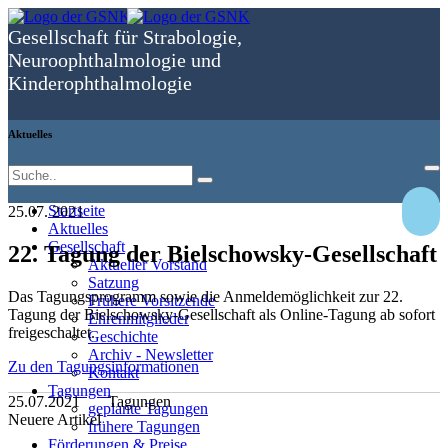
Gesellschaft für Strabologie,
Neuro­ophthal­mologie und
Kinder­ophthal­mologie
Aktuelles
Startseite
25.07.
2021
Aktuelles
Gesellschaft
22. Tagung der Bielschowsky-Gesellschaft
Aktueller Vorstand
Satzung
Das Tagungsprogramm sowie die Anmeldemöglichkeit zur 22.
Frühere Vorsitzende
Tagung der Bielschowsky-Gesellschaft als Online-Tagung ab sofort
Ehrenmitglieder
freigeschaltet.
Geschichte
Archiv - Newsletter
Zu den Tagungsinformationen
Kontakt
Tagungen
25.07.2021
Tagungen
geplante Tagungen
Neuere Artikel
frühere Tagungen
Förderungen & Preise